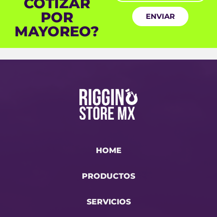
COTIZAR
RA
POR
ENVIAR
MAYOREO?
HOME
PRODUCTOS
SERVICIOS