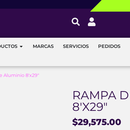
DUCTOS
MARCAS
SERVICIOS
PEDIDOS
 Aluminio 8′x29″
RAMPA D
8′X29″
$
29,575.00